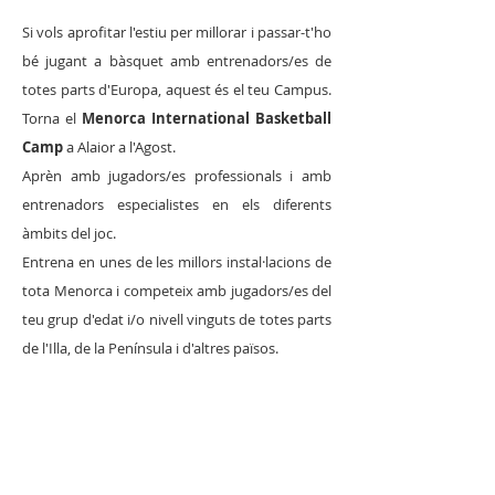
Si vols aprofitar l'estiu per millorar i passar-t'ho
bé jugant a bàsquet amb entrenadors/es de
totes parts d'Europa, aquest és el teu Campus.
Torna el
Menorca International Basketball
Camp
a Alaior a l'Agost.
Aprèn amb jugadors/es professionals i amb
entrenadors especialistes en els diferents
àmbits del joc.
Entrena en unes de les millors instal·lacions de
tota Menorca i competeix amb jugadors/es del
teu grup d'edat i/o nivell vinguts de totes parts
de l'Illa, de la Península i d'altres països.