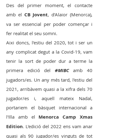
Des del primer moment, el contacte
amb el
CB Jovent
, d'Alaior (Menorca),
va ser essencial per poder començar i
fer realitat el seu somni.
Aixi doncs, l'estiu del 2020, tot i ser un
any complicat degut a la Covid-19, vam
tenir la sort de poder dur a terme la
primera edició del
#MIBC
amb 40
jugadors/es.
Un any més tard, l'estiu del
2021, arribàvem quasi a la xifra dels 70
jugador/es i, aquell mateix Nadal,
portariem el bàsquet internacional a
l'Illa amb el
Menorca Camp Xmas
Edition
. L'edició del 2022 ens vam anar
quasi als 90 jugador/es vinguts de tot